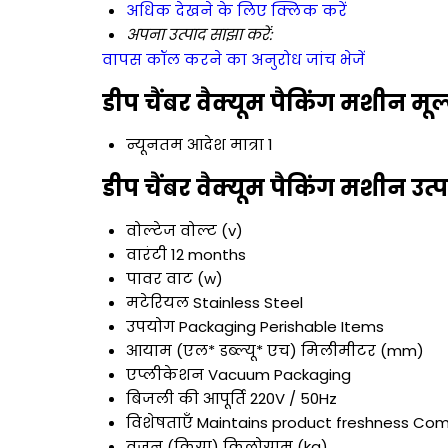
अधिक देखने के लिए क्लिक करें
अपना उत्पाद साझा करें:
वापस कॉल करने का अनुरोध
जांच भेजें
डीप चैंबर वैक्यूम पैकिंग मशीन मूल
न्यूनतम आदेश मात्रा
1
डीप चैंबर वैक्यूम पैकिंग मशीन उत्
वोल्टेज
वोल्ट (v)
वारंटी
12 months
पावर
वाट (w)
मटेरियल
Stainless Steel
उपयोग
Packaging Perishable Items
आयाम (एल* डब्ल्यू* एच)
मिलीमीटर (mm)
एप्लीकेशन
Vacuum Packaging
बिजली की आपूर्ति
220V / 50Hz
विशेषताएँ
Maintains product freshness Co
वजन (किग्रा)
किलोग्राम (kg)