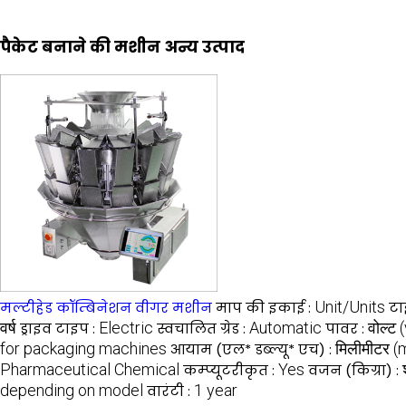
पैकेट बनाने की मशीन अन्य उत्पाद
Unit/Units
मल्टीहेड कॉम्बिनेशन वीगर मशीन
माप की इकाई :
टा
वर्ष
Electric
Automatic
वोल्ट 
ड्राइव टाइप :
स्वचालित ग्रेड :
पावर :
for packaging machines
मिलीमीटर 
आयाम (एल* डब्ल्यू* एच) :
Pharmaceutical Chemical
Yes
कम्प्यूटरीकृत :
वजन (किग्रा) :
depending on model
1 year
वारंटी :