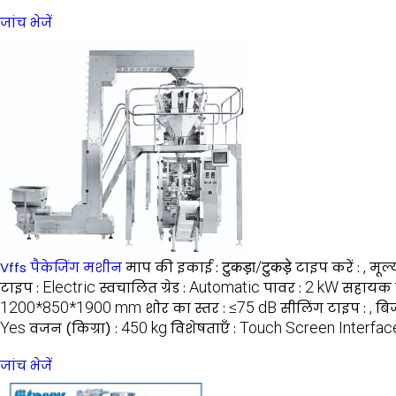
जांच भेजें
टुकड़ा/टुकड़े
,
Vffs पैकेजिंग मशीन
माप की इकाई :
टाइप करें :
मूल
Electric
Automatic
2 kW
टाइप :
स्वचालित ग्रेड :
पावर :
सहायक प
1200*850*1900 mm
≤75 dB
,
शोर का स्तर :
सीलिंग टाइप :
बिज
Yes
450 kg
Touch Screen Interface
वजन (किग्रा) :
विशेषताएँ :
जांच भेजें