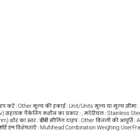
Other
Unit/Units
इप करें :
मूल्य की इकाई :
मूल्य या मूल्य सीमा :
(v)
,
Stainless Ste
सहायक पैकेजिंग मशीन का प्रकार :
मटेरियल :
(mm)
डीबी
Other
A
शोर का स्तर :
सीलिंग टाइप :
बिजली की आपूर्ति :
शॉर्ट टन
Multihead Combination Weighing UserFrie
विशेषताएँ :