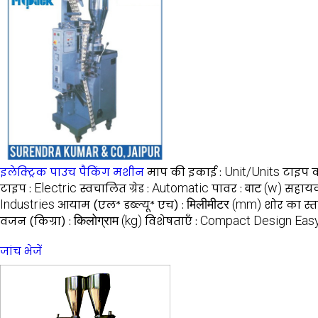
Unit/Units
इलेक्ट्रिक पाउच पैकिंग मशीन
माप की इकाई :
टाइप कर
Electric
Automatic
वाट (w)
टाइप :
स्वचालित ग्रेड :
पावर :
सहायक
Industries
मिलीमीटर (mm)
आयाम (एल* डब्ल्यू* एच) :
शोर का स्त
किलोग्राम (kg)
Compact Design Easy
वजन (किग्रा) :
विशेषताएँ :
जांच भेजें