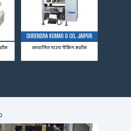
मशीन
स्वचालित पाउच पैकिंग मशीन
D